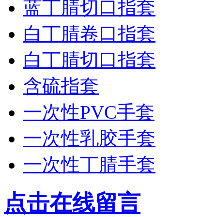
蓝丁腈切口指套
白丁腈卷口指套
白丁腈切口指套
含硫指套
一次性PVC手套
一次性乳胶手套
一次性丁腈手套
点击在线留言