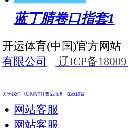
蓝丁腈卷口指套1
开运体育(中国)官方网站
有限公司
辽ICP备18009
关于我们
|
联系我们
|
售后服务
|
在线留言
网站客服
网站客服