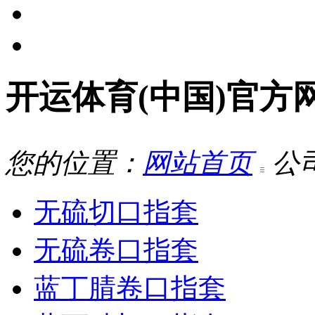
开运体育(中国)官方
您的位置：
网站首页
公
无硫切口指套
无硫卷口指套
蓝丁腈卷口指套