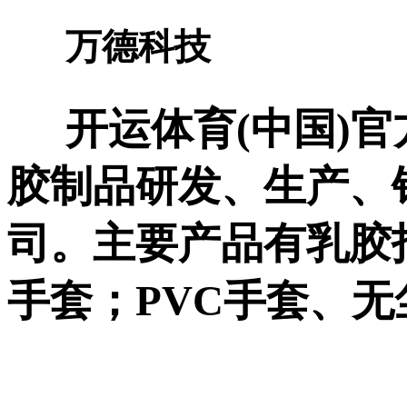
万德科技
开运体育(中国)
胶制品研发、生产、
司。主要产品有乳胶
手套；PVC手套、