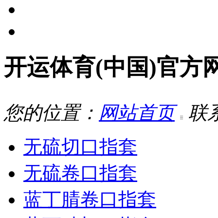
开运体育(中国)官方
您的位置：
网站首页
联
无硫切口指套
无硫卷口指套
蓝丁腈卷口指套