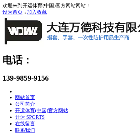
欢迎来到开运体育(中国)官方网站网站！
设为首页
加入收藏
电话：
139-9859-9156
网站首页
公司简介
开运体育(中国)官方网站
开运 SPORTS
在线留言
联系我们