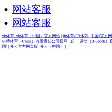
网站客服
网站客服
xk体育_xk体育（中国）官方网站
|
fb体育-FB体育·(中国)官方
拼搏体育（China）有限责任公司官网
|
必一·运动（B-Sports
国)
|
开云官方网页版_开云（中国）
|