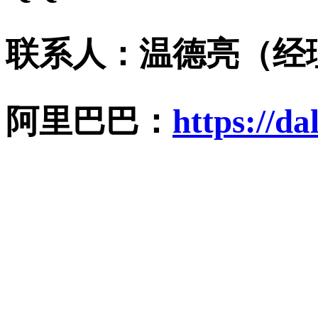
联系人：温德亮（经
阿里巴巴：
https://d