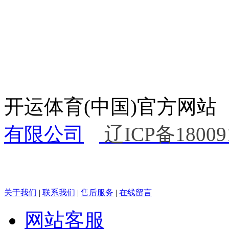
开运体育(中国)官方网站
有限公司
辽ICP备18009
关于我们
|
联系我们
|
售后服务
|
在线留言
网站客服